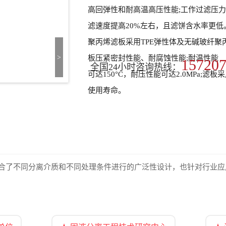
高回弹性和耐高温高压性能;工作过滤压力可达
滤速度提高20%左右，且滤饼含水率更低
聚丙烯滤板采用TPE弹性体及无碱玻纤聚
>
板压紧密封性能、耐腐蚀性能;耐温性能
15720
全国24小时咨询热线：
可达150°C，耐压性能可达2.0MPa
使用寿命。
合了不同分离介质和不同处理条件进行的广泛性设计，也针对行业应