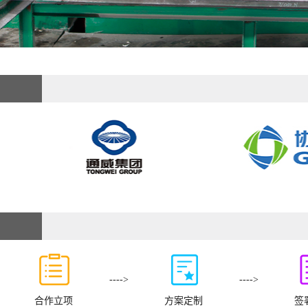
---->
---->
合作立项
方案定制
签