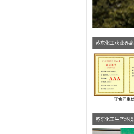
中进料复合橡胶滤板
压滤机滤布
压滤机辅助系统
苏东化工获业界高
压滤机备件
压滤机配套设备
守合同重
苏东化工生产环境